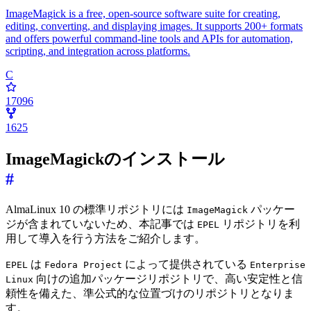
ImageMagick is a free, open-source software suite for creating,
editing, converting, and displaying images. It supports 200+ formats
and offers powerful command-line tools and APIs for automation,
scripting, and integration across platforms.
C
17096
1625
ImageMagickのインストール
#
AlmaLinux 10 の標準リポジトリには
パッケー
ImageMagick
ジが含まれていないため、本記事では
リポジトリを利
EPEL
用して導入を行う方法をご紹介します。
は
によって提供されている
EPEL
Fedora Project
Enterprise
向けの追加パッケージリポジトリで、高い安定性と信
Linux
頼性を備えた、準公式的な位置づけのリポジトリとなりま
す。