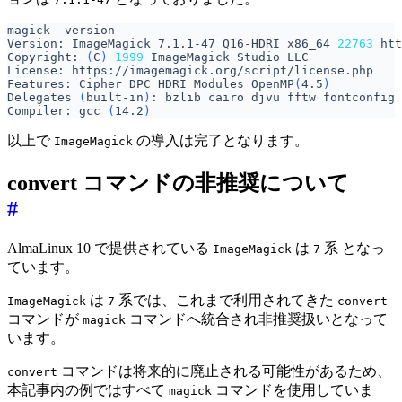
Version: ImageMagick 7.1.1-47 Q16-HDRI x86_64 
22763
Copyright: 
(
C
)
1999
Features: Cipher DPC HDRI Modules OpenMP
(
4.5
)
Delegates 
(
built-in
)
Compiler: gcc 
(
14.2
)
以上で
の導入は完了となります。
ImageMagick
convert コマンドの非推奨について
#
AlmaLinux 10 で提供されている
は
系 となっ
ImageMagick
7
ています。
は
系では、これまで利用されてきた
ImageMagick
7
convert
コマンドが
コマンドへ統合され非推奨扱いとなって
magick
います。
コマンドは将来的に廃止される可能性があるため、
convert
本記事内の例ではすべて
コマンドを使用していま
magick