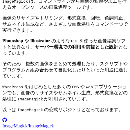
は、コマンドラインから画像の変換や加工を行
ImageMagick
えるオープンソースの画像処理ツールです。
画像のリサイズやトリミング、形式変換、回転、色調補正、
サムネイル生成など、さまざまな画像処理をコマンド一つで
実行できます。
Photoshop
や
Illustrator
のような
を使った画像編集ソフ
GUI
トとは異なり、
サーバー環境での利用を前提とした設計
とな
っています。
そのため、複数の画像をまとめて処理したり、スクリプトや
プログラムと組み合わせて自動化したりといった用途に適し
ています。
をはじめとした多くの
や
アプリケーショ
WordPress
CMS
Web
ンでも、画像のリサイズやサムネイル生成、形式変換などの
処理に
が利用されています。
ImageMagick
以下は
の公式リポジトリとなっております。
ImageMagick
ImageMagick/ImageMagick