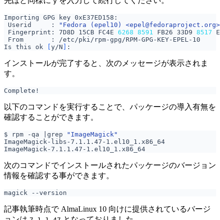
先ほど同様に
を入力して続行してください。
y
 Userid     : 
"Fedora (epel10) <epel@fedoraproject.org>
 Fingerprint: 7D8D 15CB FC4E 
6268
8591
 FB26 33D9 
8517
Is this ok 
[
y/N
]
インストールが完了すると、次のメッセージが表示されま
す。
以下のコマンドを実行することで、パッケージの導入有無を
確認することができます。
$ rpm -qa 
|
grep 
"ImageMagick"
次のコマンドでインストールされたパッケージのバージョン
情報を確認する事ができます。
記事執筆時点で AlmaLinux 10 向けに提供されているバージ
ョンは
となっておりました。
7.1.1-47